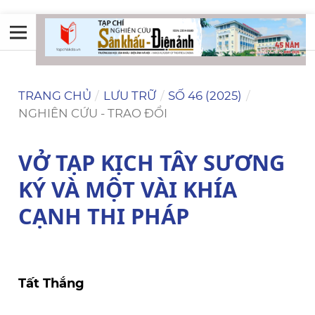
TRANG CHỦ
/
LƯU TRỮ
/
SỐ 46 (2025)
/
NGHIÊN CỨU - TRAO ĐỔI
VỞ TẠP KỊCH TÂY SƯƠNG
KÝ VÀ MỘT VÀI KHÍA
CẠNH THI PHÁP
Tất Thắng