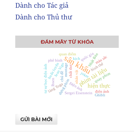
Dành cho Tác giả
Dành cho Thủ thư
ĐÁM MÂY TỪ KHÓA
quốc gia
quan điểm
Nhật Bản
sân khấu
màu sắc
kịch
phê bình
hình thể
huấn luyện
Jean Vigo
montage
tự sự học điện ảnh
chất thơ
phim tài liệu
nhân vật
chủ đề
joker
quay phim
Ibsen
dựng phim
Điện ảnh
làng Toga
hiện thực
điện ảnh
Sergei Eisenstein
Ghibli
GỬI BÀI MỚI