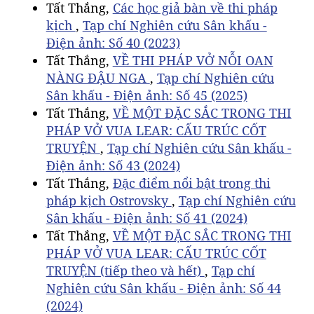
Tất Thắng,
Các học giả bàn về thi pháp
kịch
,
Tạp chí Nghiên cứu Sân khấu -
Điện ảnh: Số 40 (2023)
Tất Thắng,
VỀ THI PHÁP VỞ NỖI OAN
NÀNG ĐẬU NGA
,
Tạp chí Nghiên cứu
Sân khấu - Điện ảnh: Số 45 (2025)
Tất Thắng,
VỀ MỘT ĐẶC SẮC TRONG THI
PHÁP VỞ VUA LEAR: CẤU TRÚC CỐT
TRUYỆN
,
Tạp chí Nghiên cứu Sân khấu -
Điện ảnh: Số 43 (2024)
Tất Thắng,
Đặc điểm nổi bật trong thi
pháp kịch Ostrovsky
,
Tạp chí Nghiên cứu
Sân khấu - Điện ảnh: Số 41 (2024)
Tất Thắng,
VỀ MỘT ĐẶC SẮC TRONG THI
PHÁP VỞ VUA LEAR: CẤU TRÚC CỐT
TRUYỆN (tiếp theo và hết)
,
Tạp chí
Nghiên cứu Sân khấu - Điện ảnh: Số 44
(2024)