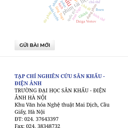
nhân vật
phim tài liệu
joker
chủ thể
kịch
dựng phim
chủ đề
huấn luyện
làng Toga
Jean Vigo
Ibsen
quốc gia
thi pháp
Ghibli
hình thể
Dziga Vertov
GỬI BÀI MỚI
TẠP CHÍ NGHIÊN CỨU SÂN KHẤU -
ĐIỆN ẢNH
TRƯỜNG ĐẠI HỌC SÂN KHẤU - ĐIỆN
ẢNH HÀ NỘI
Khu Văn hóa Nghệ thuật Mai Dịch, Cầu
Giấy, Hà Nội
ĐT: 024. 37643397
Fax: 024. 38348732