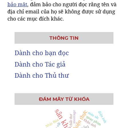
bảo mật
, đảm bảo cho người đọc rằng tên và
địa chỉ email của họ sẽ không được sử dụng
cho các mục đích khác.
THÔNG TIN
Dành cho bạn đọc
Dành cho Tác giả
Dành cho Thủ thư
ĐÁM MÂY TỪ KHÓA
sân khấu
hiện thực
montage
điện ảnh
màu sắc
chất thơ
quay phim
Nhật Bản
Điện ảnh