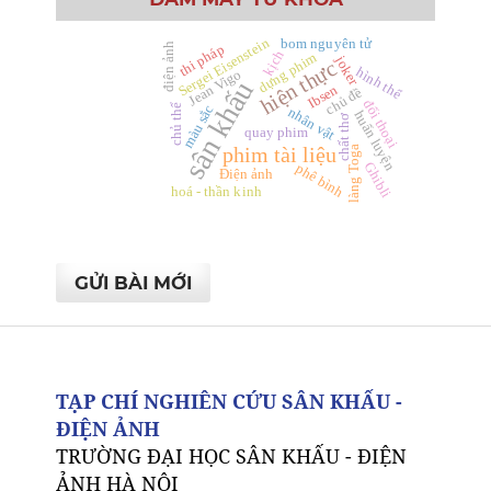
Sergei Eisenstein
bom nguyên tử
điện ảnh
thi pháp
kịch
dựng phim
joker
hiện thực
hình thể
Jean Vigo
sân khấu
Ibsen
chủ đề
đối thoại
màu sắc
chủ thể
nhân vật
huấn luyện
chất thơ
quay phim
phim tài liệu
làng Toga
Ghibli
phê bình
Điện ảnh
hoá - thần kinh
GỬI BÀI MỚI
TẠP CHÍ NGHIÊN CỨU SÂN KHẤU -
ĐIỆN ẢNH
TRƯỜNG ĐẠI HỌC SÂN KHẤU - ĐIỆN
ẢNH HÀ NỘI