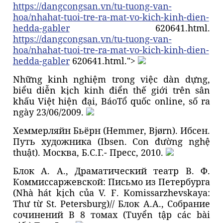
https://dangcongsan.vn/tu-tuong-van-
hoa/nhahat-tuoi-tre-ra-mat-vo-kich-kinh-dien-
hedda-gabler
620641.html.
https://dangcongsan.vn/tu-tuong-van-
hoa/nhahat-tuoi-tre-ra-mat-vo-kich-kinh-dien-
hedda-gabler
620641.html.">
Những kinh nghiệm trong việc dàn dựng,
biểu diễn kịch kinh điển thế giới trên sân
khấu Việt hiện đại, BáoTổ quốc online, số ra
ngày 23/06/2009.
Хеммерляйн Бьёрн (Hemmer, Bjørn). Ибсен.
Путь художника (Ibsen. Con đường nghệ
thuật). Москвa, Б.С.Г.- Пресс, 2010.
Блок А. А., Драматический театр В. Ф.
Коммиссаржевской: Письмо из Петербурга
(Nhà hát kịch của V. F. Komissarzhevskaya:
Thư từ St. Petersburg)// Блок А.А., Собрание
сочинений В 8 томах (Tuyển tập các bài