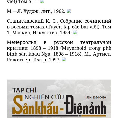
viết).Tом 5. —
М.—Л. Худож. лит., 1962.
Станиславский К. С., Собрание сочинений
в восьми томах (Tuyển tập các bài viết). Том
1. Москвa, Искусство, 1954.
Мейерхольд в русской театральной
критике: 1898 – 1918 (Meyerhold trong phê
bình sân khấu Nga: 1898 – 1918), М., Артист.
Режиссер. Театр, 1997.