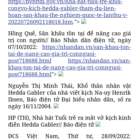
https://bvhttdl.gov.vn/nha-hat-tuoi-tre-khoi-
congvo-kich-hedda-gabler-tham-du-lien-
hoan-san-khau-the-nghiem-quoc-te-lanthu-v-
20220726092118018.htm
.">
Hồng Quế, Sân khấu tồn tại để nâng cao giá
trị con người// Báo Nhân dân điện tử, ngày
07/10/2022:
https://nhandan.vn/san-khau-ton-
tai-de-nang-cao-gia-tri-connguoi-
post718688.html
https://nhandan.vn/san-
khau-ton-tai-de-nang-cao-gia-tri-connguoi-
post718688.html
">
Nguyễn Thị Minh Thái, Khổ thân nhân vật
Hedda Gabler của nhà viết kịch Na-uy Henrik
Ibsen, Báo điện tử Đại biểu nhân dân, số ra
ngày 16/11/2004.
HP (TH), Nhà hát Tuổi trẻ ra mắt vở kịch kinh
điển Hedda Gabler// Báo điện tử
ĐCS Việt Nam, Thứ tư, 28/09/2022: