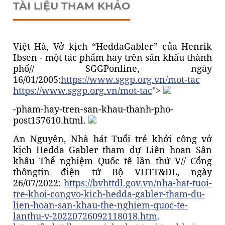
TÀI LIỆU THAM KHẢO
Việt Hà, Vở kịch “HeddaGabler” của Henrik
Ibsen - một tác phẩm hay trên sân khấu thành
phố// SGGPonline, ngày
16/01/2005:
https://www.sggp.org.vn/mot-tac
https://www.sggp.org.vn/mot-tac
">
-pham-hay-tren-san-khau-thanh-pho-
post157610.html.
An Nguyên, Nhà hát Tuổi trẻ khởi công vở
kịch Hedda Gabler tham dự Liên hoan Sân
khấu Thể nghiệm Quốc tế lần thứ V// Cổng
thôngtin điện tử Bộ VHTT&DL, ngày
26/07/2022:
https://bvhttdl.gov.vn/nha-hat-tuoi-
tre-khoi-congvo-kich-hedda-gabler-tham-du-
lien-hoan-san-khau-the-nghiem-quoc-te-
lanthu-v-20220726092118018.htm
.