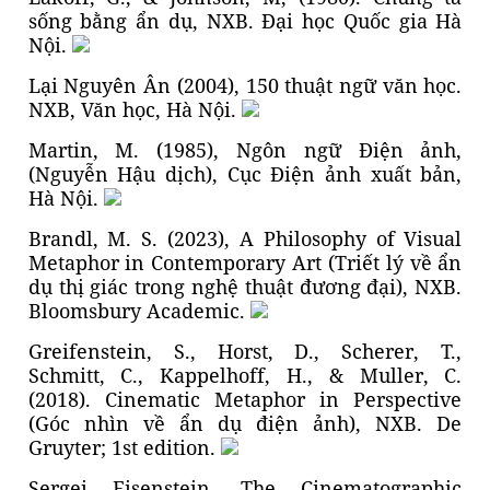
sống bằng ẩn dụ, NXB. Đại học Quốc gia Hà
Nội.
Lại Nguyên Ân (2004), 150 thuật ngữ văn học.
NXB, Văn học, Hà Nội.
Martin, M. (1985), Ngôn ngữ Điện ảnh,
(Nguyễn Hậu dịch), Cục Điện ảnh xuất bản,
Hà Nội.
Brandl, M. S. (2023), A Philosophy of Visual
Metaphor in Contemporary Art (Triết lý về ẩn
dụ thị giác trong nghệ thuật đương đại), NXB.
Bloomsbury Academic.
Greifenstein, S., Horst, D., Scherer, T.,
Schmitt, C., Kappelhoff, H., & Muller, C.
(2018). Cinematic Metaphor in Perspective
(Góc nhìn về ẩn dụ điện ảnh), NXB. De
Gruyter; 1st edition.
Sergei Eisenstein, The Cinematographic