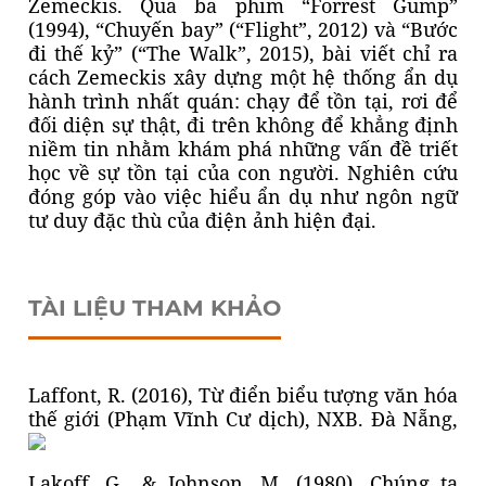
Zemeckis. Qua ba phim “Forrest Gump”
(1994), “Chuyến bay” (“Flight”, 2012) và “Bước
đi thế kỷ” (“The Walk”, 2015), bài viết chỉ ra
cách Zemeckis xây dựng một hệ thống ẩn dụ
hành trình nhất quán: chạy để tồn tại, rơi để
đối diện sự thật, đi trên không để khẳng định
niềm tin nhằm khám phá những vấn đề triết
học về sự tồn tại của con người. Nghiên cứu
đóng góp vào việc hiểu ẩn dụ như ngôn ngữ
tư duy đặc thù của điện ảnh hiện đại.
TÀI LIỆU THAM KHẢO
Laffont, R. (2016), Từ điển biểu tượng văn hóa
thế giới (Phạm Vĩnh Cư dịch), NXB. Đà Nẵng,
Lakoff, G., & Johnson, M, (1980). Chúng ta