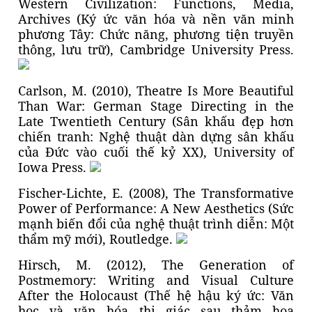
Western Civilization: Functions, Media,
Archives (Ký ức văn hóa và nền văn minh
phương Tây: Chức năng, phương tiện truyền
thông, lưu trữ), Cambridge University Press.
Carlson, M. (2010), Theatre Is More Beautiful
Than War: German Stage Directing in the
Late Twentieth Century (Sân khấu đẹp hơn
chiến tranh: Nghệ thuật dàn dựng sân khấu
của Đức vào cuối thế kỷ XX), University of
Iowa Press.
Fischer-Lichte, E. (2008), The Transformative
Power of Performance: A New Aesthetics (Sức
mạnh biến đổi của nghệ thuật trình diễn: Một
thẩm mỹ mới), Routledge.
Hirsch, M. (2012), The Generation of
Postmemory: Writing and Visual Culture
After the Holocaust (Thế hệ hậu ký ức: Văn
học và văn hóa thị giác sau thảm họa