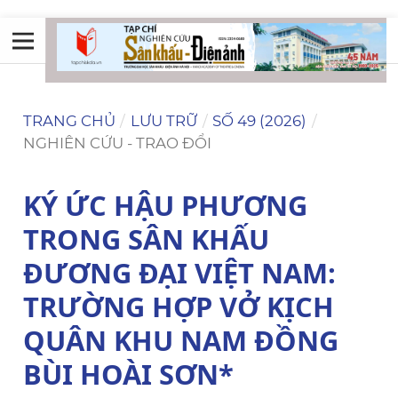
TRANG CHỦ
/
LƯU TRỮ
/
SỐ 49 (2026)
/
NGHIÊN CỨU - TRAO ĐỔI
KÝ ỨC HẬU PHƯƠNG
TRONG SÂN KHẤU
ĐƯƠNG ĐẠI VIỆT NAM:
TRƯỜNG HỢP VỞ KỊCH
QUÂN KHU NAM ĐỒNG
BÙI HOÀI SƠN*