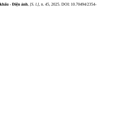
khấu - Điện ảnh
,
[S. l.]
, n. 45, 2025. DOI: 10.70494/2354-