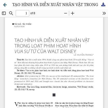
TẠO HÌNH VÀ DIỄN XUẤT NHÂN VẬT TRONG LOẠT PHIM HOẠT HÌNH VUA SƯ TỬ CỦA WALT DISNEY